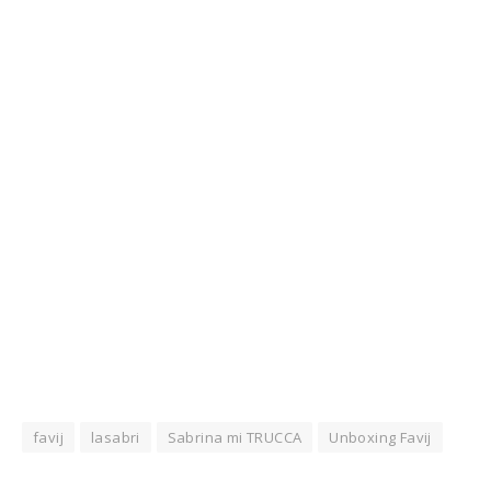
favij
lasabri
Sabrina mi TRUCCA
Unboxing Favij