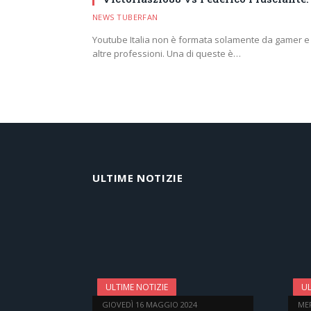
NEWS TUBERFAN
Youtube Italia non è formata solamente da gamer 
altre professioni. Una di queste è…
ULTIME NOTIZIE
ULTIME NOTIZIE
UL
GIOVEDÌ 16 MAGGIO 2024
ME