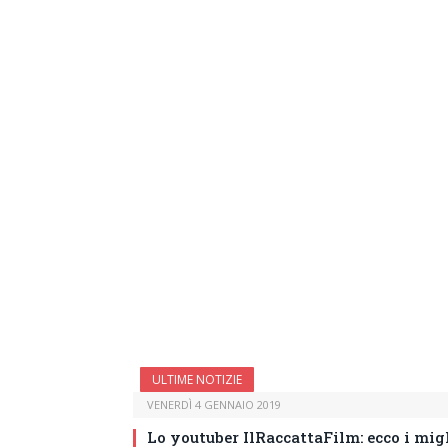
ULTIME NOTIZIE
VENERDÌ 4 GENNAIO 2019
Lo youtuber IlRaccattaFilm: ecco i migl