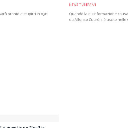
NEWS TUBERFAN
 sarà pronto a stupirci in ogni
Quando la disinformazione causa 
da Alfonso Cuarón, è uscito nelle
 La questione Netflix