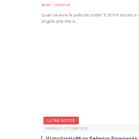
NEWS TUBERFAN
Quali saranno le pellicole scelte? Il 2019 è iniziato e
singola arte che si…
ULTIME NOTIZIE
VENERDÌ 5 OTTOBRE 2018
Victorlaszlo88 vs Federico Frusciante: