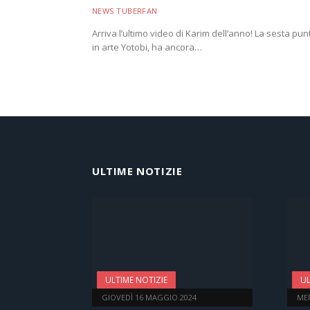
NEWS TUBERFAN
Arriva l’ultimo video di Karim dell’anno! La sesta pu
in arte Yotobi, ha ancora…
ULTIME NOTIZIE
ULTIME NOTIZIE
UL
GIOVEDÌ 16 MAGGIO 2024
ME