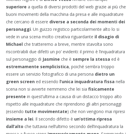
superiore
a quella di diversi prodotti del web grazie ai più che
buoni movimenti della macchina da presa e alle inquadrature
che cercano di essere
diverse a seconda dei momenti dei
personaggi
. Un guizzo registico particolarmente alto lo si
vede in una scena molto creativa riguardante
il disagio di
Michael
che tratteremo a breve, mentre stavolta sono
riscontrabili due difetti un po’ evidenti: il primo è l’inquadratura
sul personaggio di
Jasmine
che è
sempre la stessa
ed è
estremamente semplicistica
, poiché sembra troppo
essere un servizio fotografico di una persona
dietro un
green screen
ed essendo
l’unica inquadratura fissa
nella
scena non si avverte nemmeno che lei sia
fisicamente
presente
in quest’ultima a causa di un distacco troppo alto
rispetto alle inquadrature che riprendono gli altri personaggi
(essendo
tutte movimentate
) che non vengono mai ripresi
insieme a lei
. Il secondo difetto è
un’ottima ripresa
dall’alto
che tuttavia nell’ultimo secondo dell’inquadratura la
messa a fuoco viene
improvvisamente meno
. Sommando i