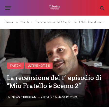
Home
Twitch
La recensione del 1° episodio di “Mio Fratello è Scemo 2”
»
»
TWITCH
ULTIME NOTIZIE
La recensione del 1° episodio di
“Mio Fratello è Scemo 2”
BY
NEWS TUBERFAN
GIOVEDÌ 16 MAGGIO 2019