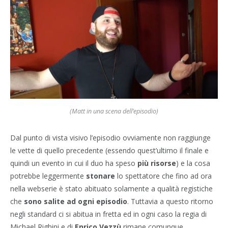
(Matt in una scena dell’episodio)
Dal punto di vista visivo l’episodio ovviamente non raggiunge
le vette di quello precedente (essendo quest’ultimo il finale e
quindi un evento in cui il duo ha speso
più risorse
) e la cosa
potrebbe leggermente
stonare
lo spettatore che fino ad ora
nella webserie è stato abituato solamente a qualità registiche
che
sono salite ad ogni episodio
. Tuttavia a questo ritorno
negli standard ci si abitua in fretta ed in ogni caso la regia di
Michael Righini e di
Enrico Vezzù
rimane comunque