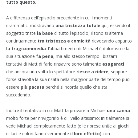
tutto questo
.
A differenza dell’episodio precedente in cui i momenti
drammatici mostravano
una tristezza totale
qui, essendo il
soggetto triste
la base
di tutto l’episodio, il tono si alterna
continuamente
tra tristezza e comicità
rievocando appunto
la tragicommedia
: l’abbattimento di Michael è doloroso e la
sua situazione
fa pena
, ma allo stesso tempo i bizzarri
tentativi di Matt di farlo rinsavire sono talmente
esagerati
che ancora una volta lo spettatore
riesce a ridere
, seppure
forse stavolta la sua risata nella maggior parte del tempo può
essere
più pacata
perché si ricorda quello che sta
succedendo.
Inoltre il tentativo in cui Matt fa provare a Michael
una canna
molto forte per rinvigorirlo è di livello altissimo: inizialmente si
vede Michael completamente fatto (e le riprese unite ai giochi
di luci e colori fanno veramente
il loro effetto
) con