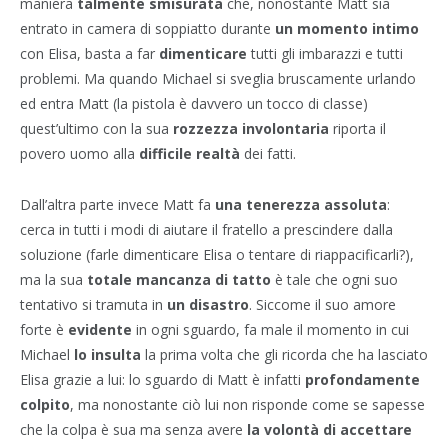
maniera
talmente smisurata
che, nonostante Matt sia
entrato in camera di soppiatto durante
un momento intimo
con Elisa, basta a far
dimenticare
tutti gli imbarazzi e tutti
problemi. Ma quando Michael si sveglia bruscamente urlando
ed entra Matt (la pistola è davvero un tocco di classe)
quest’ultimo con la sua
rozzezza involontaria
riporta il
povero uomo alla
difficile realtà
dei fatti.
Dall’altra parte invece Matt fa
una tenerezza assoluta
:
cerca in tutti i modi di aiutare il fratello a prescindere dalla
soluzione (farle dimenticare Elisa o tentare di riappacificarli?),
ma la sua
totale mancanza di tatto
è tale che ogni suo
tentativo si tramuta in
un
disastro
. Siccome il suo amore
forte è
evidente
in ogni sguardo, fa male il momento in cui
Michael
lo insulta
la prima volta che gli ricorda che ha lasciato
Elisa grazie a lui: lo sguardo di Matt è infatti
profondamente
colpito
, ma nonostante ciò lui non risponde come se sapesse
che la colpa è sua ma senza avere
la volontà di accettare