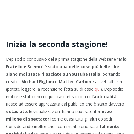
Inizia la seconda stagione!
L’episodio conclusivo della prima stagione della webserie “
Mio
Fratello è Scemo
” è stato
una delle cose più belle che
siano mai state rilasciate su YouTube Italia
, portando i
creator
Michael Righini
e
Matteo Carbone
a livelli altissimi
(potete leggere la recensione fatta su di esso
qui
). L’episodio
inoltre è stato uno di quei casi artistici in cui
l’autorialità
riesce ad essere apprezzata dal pubblico che è stato davvero
estasiato
: le visualizzazioni hanno superato
il mezzo
milione di spettatori
come quasi tutti gli altri episodi.
Considerando inoltre che i commenti sono stati
talmente
positivi
che il celebre duo si è deciso persino ad organizzare