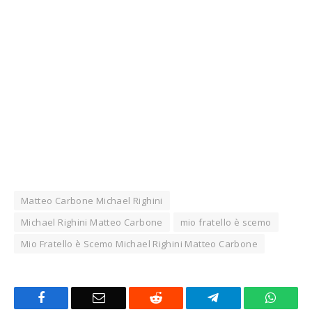
Matteo Carbone Michael Righini
Michael Righini Matteo Carbone
mio fratello è scemo
Mio Fratello è Scemo Michael Righini Matteo Carbone
Facebook
Email
Reddit
Telegram
Whats