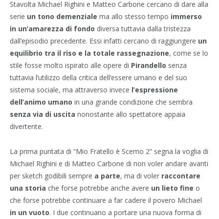
Stavolta Michael Righini e Matteo Carbone cercano di dare alla
serie
un tono demenziale
ma allo stesso tempo
immerso
in un’amarezza di fondo
diversa tuttavia dalla tristezza
dall’episodio precedente. Essi infatti cercano di raggiungere
un
equilibrio tra il riso e la totale rassegnazione
, come se lo
stile fosse molto ispirato alle opere di
Pirandello
senza
tuttavia l’utilizzo della critica dell’essere umano e del suo
sistema sociale, ma attraverso invece
l’espressione
dell’animo umano
in una grande condizione che sembra
senza via di uscita
nonostante allo spettatore appaia
divertente.
La prima puntata di “Mio Fratello è Scemo 2” segna la voglia di
Michael Righini e di Matteo Carbone di non voler andare avanti
per sketch godibili sempre
a parte
, ma di voler
raccontare
una storia
che forse potrebbe anche avere
un lieto fine
o
che forse potrebbe continuare a far cadere il povero Michael
in un vuoto
. I due continuano a portare una nuova forma di