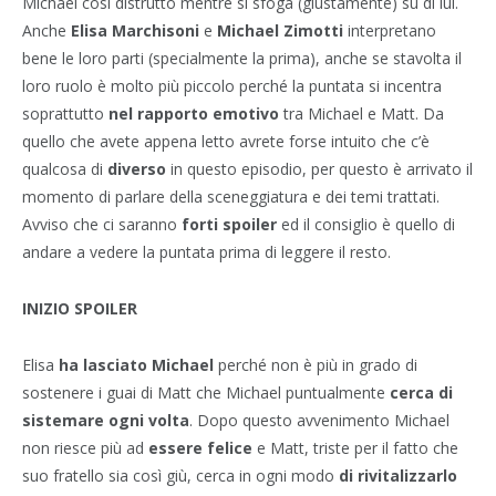
Michael così distrutto mentre si sfoga (giustamente) su di lui.
Anche
Elisa Marchisoni
e
Michael Zimotti
interpretano
bene le loro parti (specialmente la prima), anche se stavolta il
loro ruolo è molto più piccolo perché la puntata si incentra
soprattutto
nel rapporto emotivo
tra Michael e Matt. Da
quello che avete appena letto avrete forse intuito che c’è
qualcosa di
diverso
in questo episodio, per questo è arrivato il
momento di parlare della sceneggiatura e dei temi trattati.
Avviso che ci saranno
forti spoiler
ed il consiglio è quello di
andare a vedere la puntata prima di leggere il resto.
INIZIO SPOILER
Elisa
ha lasciato Michael
perché non è più in grado di
sostenere i guai di Matt che Michael puntualmente
cerca di
sistemare ogni volta
. Dopo questo avvenimento Michael
non riesce più ad
essere felice
e Matt, triste per il fatto che
suo fratello sia così giù, cerca in ogni modo
di rivitalizzarlo