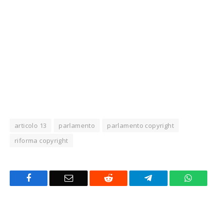
articolo 13
parlamento
parlamento copyright
riforma copyright
Facebook
Email
Reddit
Telegram
Whats