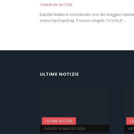
TUBERFAN NOTIZIE
Davide Mattei è considerato uno dei maggiori talenti 
scena hip hop/trap. Il nuovo singolo “SCUOL4”…
ULTIME NOTIZIE
ULTIME NOTIZIE
UL
GIOVEDÌ 16 MAGGIO 2024
ME