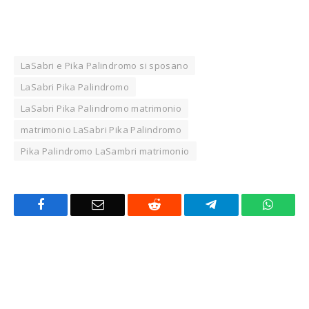
LaSabri e Pika Palindromo si sposano
LaSabri Pika Palindromo
LaSabri Pika Palindromo matrimonio
matrimonio LaSabri Pika Palindromo
Pika Palindromo LaSambri matrimonio
Facebook
Email
Reddit
Telegram
Whats