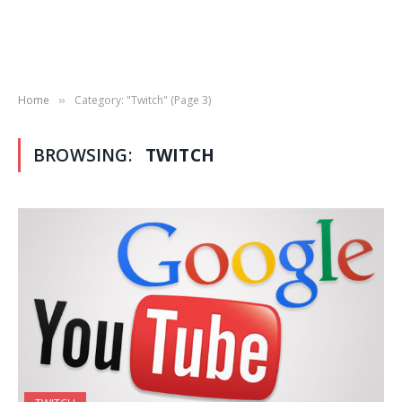
Home
Category: "Twitch" (Page 3)
»
BROWSING:
TWITCH