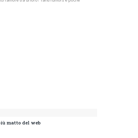
ato l’amore tra di loro? Tanti rumors e poche
 più matto del web