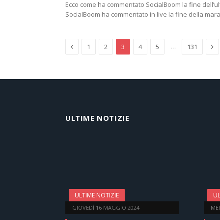
Ecco come ha commentato SocialBoom la fine dell’ul
SocialBoom ha commentato in live la fine della ma
Previous
Ne
…
1
2
3
4
5
131
ULTIME NOTIZIE
ULTIME NOTIZIE
UL
GIOVEDÌ 16 MAGGIO 2024
ME