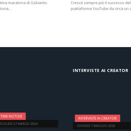
tima maratona di Gskianto.
Cresce sempre più il successo del
ratona…
piattaforma YouTube da circa un 
xt
INTERVISTE AI CREATOR
TIME NOTIZIE
INTERVISTE AI CREATOR
RCOLEDÌ 27 MARZO 2024
GIOVEDÌ 7 MAGGIO 2020