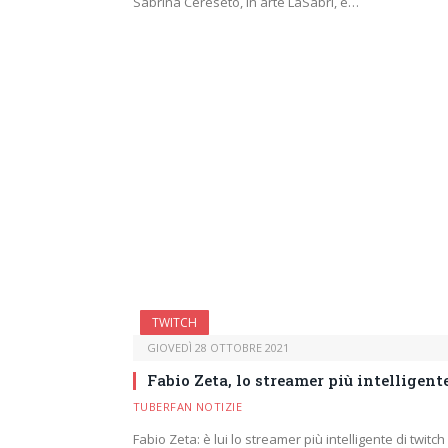
Sabrina Cereseto, in arte LaSabri, è…
TWITCH
GIOVEDÌ 28 OTTOBRE 2021
Fabio Zeta, lo streamer più intelligent
TUBERFAN NOTIZIE
Fabio Zeta: è lui lo streamer più intelligente di twitc