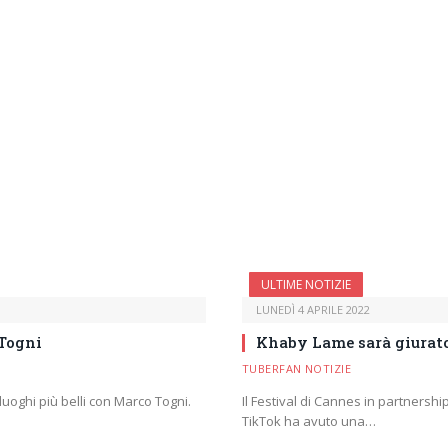
ULTIME NOTIZIE
LUNEDÌ 4 APRILE 2022
 Togni
Khaby Lame sarà giurato
TUBERFAN NOTIZIE
 luoghi più belli con Marco Togni.
Il Festival di Cannes in partnershi
TikTok ha avuto una…