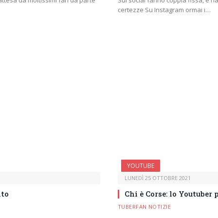
attesa da moltissimi fan da parte
Sui social fanno coppia fissa, è n
certezze Su Instagram ormai i…
YOUTUBE
LUNEDÌ 25 OTTOBRE 2021
nto
Chi è Corse: lo Youtuber
TUBERFAN NOTIZIE