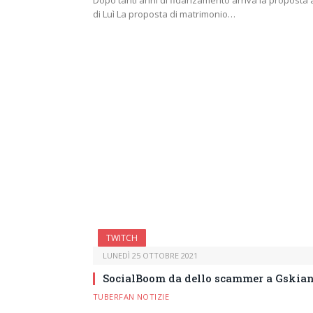
Dopo tanti anni di fidanzamento arriva la proposta 
di Luì La proposta di matrimonio…
TWITCH
LUNEDÌ 25 OTTOBRE 2021
SocialBoom da dello scammer a Gskia
TUBERFAN NOTIZIE