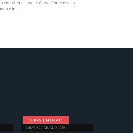
lo Youtuber milanese Corse. Corse è sulla
anno e in…
INTERVISTE AI CREATOR
SABATO 20 GIUGNO 2020