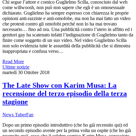
Chi segue l’attore e comico Guglielmo Scilla, conosciuto dal web
come willwoosh, non può non sapere che egli è un omosessuale
dichiarato. Guglielmo ha sempre espresso con chiarezza le proprie
opinioni anti-razziste e anti-omofobe, ma non ha mai fatto un video
che protesti contro gli omofobi perché non lo ha mai trovato
necessario… fino ad ora. Una pubblicità contro l’utero in affitto ed i
genitori gay ha scatenato infatti l’indignazione di Guglielmo tanto da
finire come soggetto di un suo video. Nel video Guglielmo Scilla
non solo evidenzia tutte le assurdità della pubblicità che si dimostra
inappropriata e confusa verso…
Read More
Ultime notizie
martedì 30 Ottobre 2018
The Late Show con Karim Musa: La
recensione del terzo episodio della terza
stagione
News TuberFan
Dopo un primo episodio introduttivo (che ho già recensito qui) ed
un secondo episodio avente per la prima volta un ospite (che ho già
recensito qui), ecco che il celebre comico Karim Musa, conosciuto