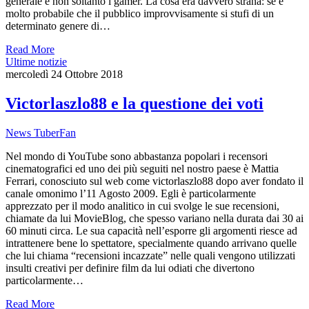
generale e non soltanto i gamer. La cosa era davvero strana: se è
molto probabile che il pubblico improvvisamente si stufi di un
determinato genere di…
Read More
Ultime notizie
mercoledì 24 Ottobre 2018
Victorlaszlo88 e la questione dei voti
News TuberFan
Nel mondo di YouTube sono abbastanza popolari i recensori
cinematografici ed uno dei più seguiti nel nostro paese è Mattia
Ferrari, conosciuto sul web come victorlaszlo88 dopo aver fondato il
canale omonimo l’11 Agosto 2009. Egli è particolarmente
apprezzato per il modo analitico in cui svolge le sue recensioni,
chiamate da lui MovieBlog, che spesso variano nella durata dai 30 ai
60 minuti circa. Le sua capacità nell’esporre gli argomenti riesce ad
intrattenere bene lo spettatore, specialmente quando arrivano quelle
che lui chiama “recensioni incazzate” nelle quali vengono utilizzati
insulti creativi per definire film da lui odiati che divertono
particolarmente…
Read More