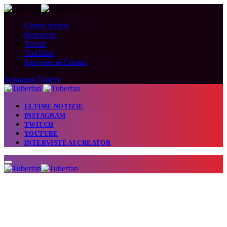
Ultime notizie
Instagram
Twitch
YouTube
Interviste ai Creator
Instagram
Twitter
ULTIME NOTIZIE
INSTAGRAM
TWITCH
YOUTUBE
INTERVISTE AI CREATOR