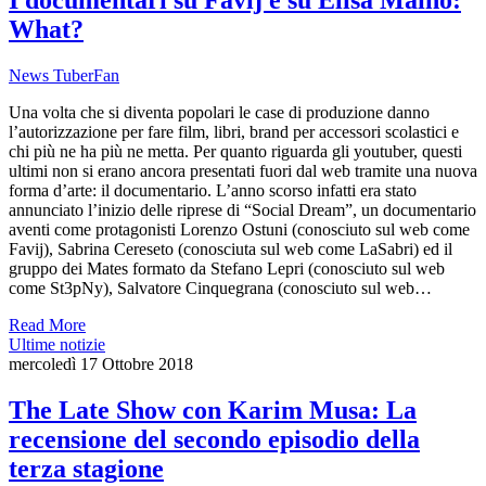
I documentari su Favij e su Elisa Maino:
What?
News TuberFan
Una volta che si diventa popolari le case di produzione danno
l’autorizzazione per fare film, libri, brand per accessori scolastici e
chi più ne ha più ne metta. Per quanto riguarda gli youtuber, questi
ultimi non si erano ancora presentati fuori dal web tramite una nuova
forma d’arte: il documentario. L’anno scorso infatti era stato
annunciato l’inizio delle riprese di “Social Dream”, un documentario
aventi come protagonisti Lorenzo Ostuni (conosciuto sul web come
Favij), Sabrina Cereseto (conosciuta sul web come LaSabri) ed il
gruppo dei Mates formato da Stefano Lepri (conosciuto sul web
come St3pNy), Salvatore Cinquegrana (conosciuto sul web…
Read More
Ultime notizie
mercoledì 17 Ottobre 2018
The Late Show con Karim Musa: La
recensione del secondo episodio della
terza stagione